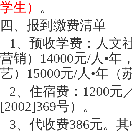
学生）
。
四、报到缴费清单
1
、预收学费：人文
营销）
14000
元
/
人•年
艺）
15000
元
/
人•年（
2
、住宿费：
1200
元
[2002]369
号）。
3
、代收费
386
元。其